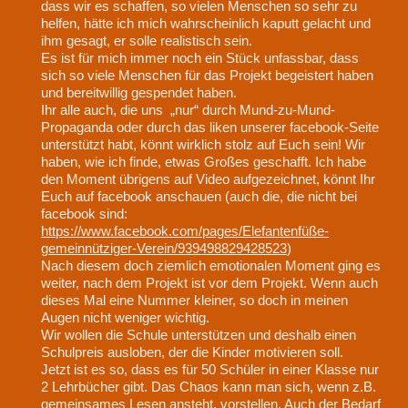
dass wir es schaffen, so vielen Menschen so sehr zu
helfen, hätte ich mich wahrscheinlich kaputt gelacht und
ihm gesagt, er solle realistisch sein.
Es ist für mich immer noch ein Stück unfassbar, dass
sich so viele Menschen für das Projekt begeistert haben
und bereitwillig gespendet haben.
Ihr alle auch, die uns „nur“ durch Mund-zu-Mund-
Propaganda oder durch das liken unserer facebook-Seite
unterstützt habt, könnt wirklich stolz auf Euch sein! Wir
haben, wie ich finde, etwas Großes geschafft. Ich habe
den Moment übrigens auf Video aufgezeichnet, könnt Ihr
Euch auf facebook anschauen (auch die, die nicht bei
facebook sind:
https://www.facebook.com/pages/Elefantenfüße-
gemeinnütziger-Verein/939498829428523
)
Nach diesem doch ziemlich emotionalen Moment ging es
weiter, nach dem Projekt ist vor dem Projekt. Wenn auch
dieses Mal eine Nummer kleiner, so doch in meinen
Augen nicht weniger wichtig.
Wir wollen die Schule unterstützen und deshalb einen
Schulpreis ausloben, der die Kinder motivieren soll.
Jetzt ist es so, dass es für 50 Schüler in einer Klasse nur
2 Lehrbücher gibt. Das Chaos kann man sich, wenn z.B.
gemeinsames Lesen ansteht, vorstellen. Auch der Bedarf