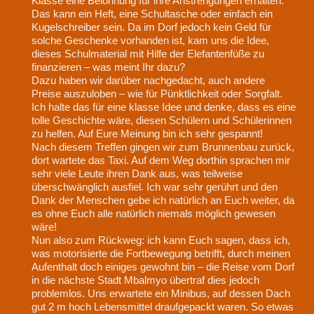
Klasse eine Belohnung für ihre Anstrengungen erhalten.
Das kann ein Heft, eine Schultasche oder einfach ein
Kugelschreiber sein. Da im Dorf jedoch kein Geld für
solche Geschenke vorhanden ist, kam uns die Idee,
dieses Schulmaterial mit Hilfe der Elefantenfüße zu
finanzieren – was meint Ihr dazu?
Dazu haben wir darüber nachgedacht, auch andere
Preise auszuloben – wie für Pünktlichkeit oder Sorgfalt.
Ich halte das für eine klasse Idee und denke, dass es eine
tolle Geschichte wäre, diesen Schülern und Schülerinnen
zu helfen. Auf Eure Meinung bin ich sehr gespannt!
Nach diesem Treffen gingen wir zum Brunnenbau zurück,
dort wartete das Taxi. Auf dem Weg dorthin sprachen mir
sehr viele Leute ihren Dank aus, was teilweise
überschwänglich ausfiel. Ich war sehr gerührt und den
Dank der Menschen gebe ich natürlich an Euch weiter, da
es ohne Euch alle natürlich niemals möglich gewesen
wäre!
Nun also zum Rückweg: ich kann Euch sagen, dass ich,
was motorisierte die Fortbewegung betrifft, durch meinen
Aufenthalt doch einiges gewohnt bin – die Reise vom Dorf
in die nächste Stadt Mbalmyo übertraf dies jedoch
problemlos. Uns erwartete ein Minibus, auf dessen Dach
gut 2 m hoch Lebensmittel draufgepackt waren. So etwas