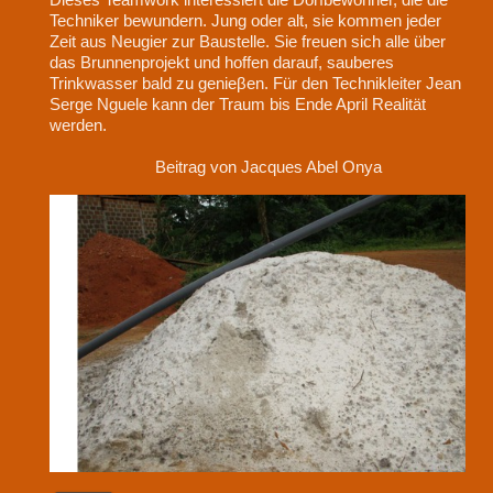
Techniker bewundern. Jung oder alt, sie kommen jeder
Zeit aus Neugier zur Baustelle. Sie freuen sich alle über
das Brunnenprojekt und hoffen darauf, sauberes
Trinkwasser bald zu genieβen. Für den Technikleiter Jean
Serge Nguele kann der Traum bis Ende April Realität
werden.
Beitrag von Jacques Abel Onya