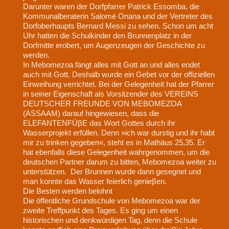
Darunter waren der Dorfpfarrer Patrick Essomba, die
Kommunalberaterin Salomé Onana und der Vertreter des
Dorfoberhaupts Bernard Messi zu sehen. Schon um acht
Uhr hatten die Schulkinder den Brunnenplatz in der
Dorfmitte erobert, um Augenzeugen der Geschichte zu
werden.
In Mebomezoa fängt alles mit Gott an und alles endet
auch mit Gott. Deshalb wurde ein Gebet vor der offiziellen
Einweihung verrichtet. Bei der Gelegenheit hat der Pfarrer
in seiner Eigenschaft als Vorsitzender des VEREINS
DEUTSCHER FREUNDE VON MEBOMEZOA
(ASSAAM) darauf hingewiesen, dass die
ELEFANTENFÜβE das Wort Gottes durch ihr
Wasserprojekt erfüllen. Denn »ich war durstig und ihr habt
mir zu trinken gegeben«, steht es in Mathäus 25,35. Er
hat ebenfalls diese Gelegenheit wahrgenommen, um die
deutschen Partner darum zu bitten, Mebomezoa weiter zu
unterstützen. Der Brunnen wurde dann gesegnet und
man konnte das Wasser feierlich genieβen.
Die Besten werden belohnt
Die ӧffentliche Grundschule von Mebomezoa war der
zweite Treffpunkt des Tages. Es ging um einen
historischen und denkwürdigen Tag, denn die Schule