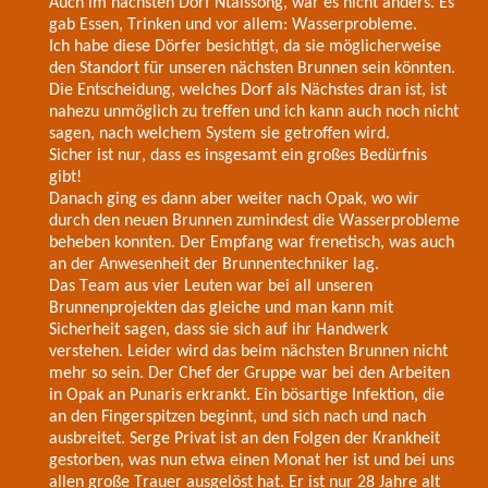
Auch im nächsten Dorf Ntaissong, war es nicht anders. Es
gab Essen, Trinken und vor allem: Wasserprobleme.
Ich habe diese Dörfer besichtigt, da sie möglicherweise
den Standort für unseren nächsten Brunnen sein könnten.
Die Entscheidung, welches Dorf als Nächstes dran ist, ist
nahezu unmöglich zu treffen und ich kann auch noch nicht
sagen, nach welchem System sie getroffen wird.
Sicher ist nur, dass es insgesamt ein großes Bedürfnis
gibt!
Danach ging es dann aber weiter nach Opak, wo wir
durch den neuen Brunnen zumindest die Wasserprobleme
beheben konnten. Der Empfang war frenetisch, was auch
an der Anwesenheit der Brunnentechniker lag.
Das Team aus vier Leuten war bei all unseren
Brunnenprojekten das gleiche und man kann mit
Sicherheit sagen, dass sie sich auf ihr Handwerk
verstehen. Leider wird das beim nächsten Brunnen nicht
mehr so sein. Der Chef der Gruppe war bei den Arbeiten
in Opak an Punaris erkrankt. Ein bösartige Infektion, die
an den Fingerspitzen beginnt, und sich nach und nach
ausbreitet. Serge Privat ist an den Folgen der Krankheit
gestorben, was nun etwa einen Monat her ist und bei uns
allen große Trauer ausgelöst hat. Er ist nur 28 Jahre alt