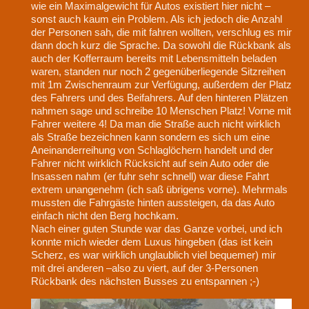
wie ein Maximalgewicht für Autos existiert hier nicht –
sonst auch kaum ein Problem. Als ich jedoch die Anzahl
der Personen sah, die mit fahren wollten, verschlug es mir
dann doch kurz die Sprache. Da sowohl die Rückbank als
auch der Kofferraum bereits mit Lebensmitteln beladen
waren, standen nur noch 2 gegenüberliegende Sitzreihen
mit 1m Zwischenraum zur Verfügung, außerdem der Platz
des Fahrers und des Beifahrers. Auf den hinteren Plätzen
nahmen sage und schreibe 10 Menschen Platz! Vorne mit
Fahrer weitere 4! Da man die Straße auch nicht wirklich
als Straße bezeichnen kann sondern es sich um eine
Aneinanderreihung von Schlaglöchern handelt und der
Fahrer nicht wirklich Rücksicht auf sein Auto oder die
Insassen nahm (er fuhr sehr schnell) war diese Fahrt
extrem unangenehm (ich saß übrigens vorne). Mehrmals
mussten die Fahrgäste hinten aussteigen, da das Auto
einfach nicht den Berg hochkam.
Nach einer guten Stunde war das Ganze vorbei, und ich
konnte mich wieder dem Luxus hingeben (das ist kein
Scherz, es war wirklich unglaublich viel bequemer) mir
mit drei anderen –also zu viert, auf der 3-Personen
Rückbank des nächsten Busses zu entspannen ;-)