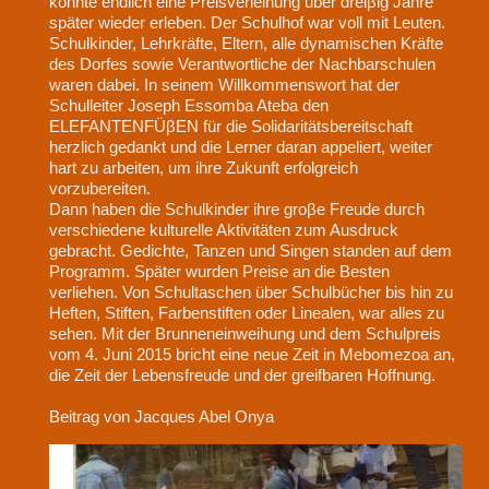
konnte endlich eine Preisverleihung über dreiβig Jahre
später wieder erleben. Der Schulhof war voll mit Leuten.
Schulkinder, Lehrkräfte, Eltern, alle dynamischen Kräfte
des Dorfes sowie Verantwortliche der Nachbarschulen
waren dabei. In seinem Willkommenswort hat der
Schulleiter Joseph Essomba Ateba den
ELEFANTENFÜβEN für die Solidaritätsbereitschaft
herzlich gedankt und die Lerner daran appeliert, weiter
hart zu arbeiten, um ihre Zukunft erfolgreich
vorzubereiten.
Dann haben die Schulkinder ihre groβe Freude durch
verschiedene kulturelle Aktivitäten zum Ausdruck
gebracht. Gedichte, Tanzen und Singen standen auf dem
Programm. Später wurden Preise an die Besten
verliehen. Von Schultaschen über Schulbücher bis hin zu
Heften, Stiften, Farbenstiften oder Linealen, war alles zu
sehen. Mit der Brunneneinweihung und dem Schulpreis
vom 4. Juni 2015 bricht eine neue Zeit in Mebomezoa an,
die Zeit der Lebensfreude und der greifbaren Hoffnung.
Beitrag von Jacques Abel Onya