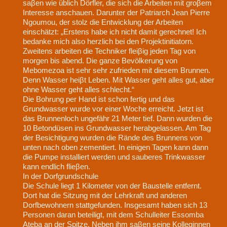
saβen wie üblich Dӧrfler, die sich die Arbeiten mit groβem
Interesse anschauen. Darunter der Patriarch Jean Pierre
Ngoumou, der stolz die Entwicklung der Arbeiten
einschätzt: „Erstens habe ich nicht damit gerechnet! Ich
bedanke mich also herzlich bei den Projektinitiatorn.
Zweitens arbeiten die Techniker fleiβig jeden Tag von
morgen bis abend. Die ganze Bevӧlkerung von
Mebomezoa ist sehr sehr zufrieden mit diesem Brunnen.
Denn Wasser heiβt Leben. Mit Wasser geht alles gut, aber
ohne Wasser geht alles schlecht.“
Die Bohrung per Hand ist schon fertig und das
Grundwasser wurde vor einer Woche erreicht. Jetzt ist
das Brunnenloch ungefähr 21 Meter tief. Dann wurden die
10 Betondüsen ins Grundwasser herabgelassen. Am Tag
der Besichtigung wurden die Rände des Brunnens von
unten nach oben zementiert. In einigen Tagen kann dann
die Pumpe installiert werden und sauberes Trinkwasser
kann endlich flieβen.
In der Dorfgrundschule
Die Schule liegt 1 Kilometer von der Baustelle entfernt.
Dort hat die Sitzung mit der Lehrkraft und anderen
Dorfbewohnern stattgefunden. Insgesamt haben sich 13
Personen daran beteiligt, mit dem Schulleiter Essomba
Ateba an der Spitze. Neben ihm saβen seine Kolleginnen