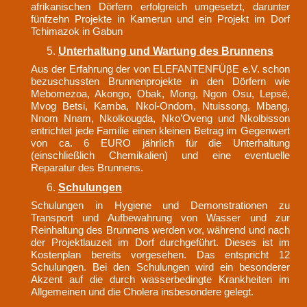
afrikanischen Dörfern erfolgreich umgesetzt, darunter
fünfzehn Projekte in Kamerun und ein Projekt im Dorf
Tchimazok in Gabun
Unterhaltung und Wartung des Brunnens
Aus der Erfahrung der von ELEFANTENFÜβE e.V. schon
bezuschussten Brunnenprojekte in den Dörfern wie
Mebomezoa, Akongo, Obak, Mong, Ngon Osu, Lepsé,
Mvog Betsi, Kamba, Nkol-Ondom, Ntuissong, Mbang,
Nnom Nnam, Nkolkougda, Nko’Oveng und Nkolbisson
entrichtet jede Familie einen kleinen Betrag im Gegenwert
von ca. 6 EURO jährlich für die Unterhaltung
(einschließlich Chemikalien) und eine eventuelle
Reparatur des Brunnens.
Schulungen
Schulungen in Hygiene und Demonstrationen zu
Transport und Aufbewahrung von Wasser und zur
Reinhaltung des Brunnens werden vor, während und nach
der Projektlauzeit im Dorf durchgeführt. Dieses ist im
Kostenplan bereits vorgesehen. Das entspricht 12
Schulungen. Bei den Schulungen wird ein besonderer
Akzent auf die durch wasserbedingte Krankheiten im
Allgemeinen und die Cholera insbesondere gelegt.