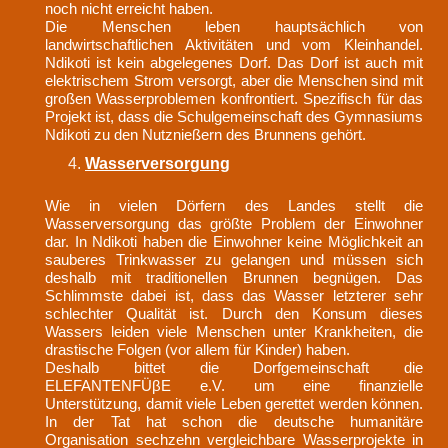
noch nicht erreicht haben.
Die Menschen leben hauptsächlich von
landwirtschaftlichen Aktivitäten und vom Kleinhandel.
Ndikoti ist kein abgelegenes Dorf. Das Dorf ist auch mit
elektrischem Strom versorgt, aber die Menschen sind mit
großen Wasserproblemen konfrontiert. Spezifisch für das
Projekt ist, dass die Schulgemeinschaft des Gymnasiums
Ndikoti zu den Nutznießern des Brunnens gehört.
Wasserversorgung
Wie in vielen Dörfern des Landes stellt die
Wasserversorgung das größte Problem der Einwohner
dar. In Ndikoti haben die Einwohner keine Möglichkeit an
sauberes Trinkwasser zu gelangen und müssen sich
deshalb mit traditionellen Brunnen begnügen. Das
Schlimmste dabei ist, dass das Wasser letzterer sehr
schlechter Qualität ist. Durch den Konsum dieses
Wassers leiden viele Menschen unter Krankheiten, die
drastische Folgen (vor allem für Kinder) haben.
Deshalb bittet die Dorfgemeinschaft die
ELEFANTENFÜβE e.V. um eine finanzielle
Unterstützung, damit viele Leben gerettet werden können.
In der Tat hat schon die deutsche humanitäre
Organisation sechzehn vergleichbare Wasserprojekte in