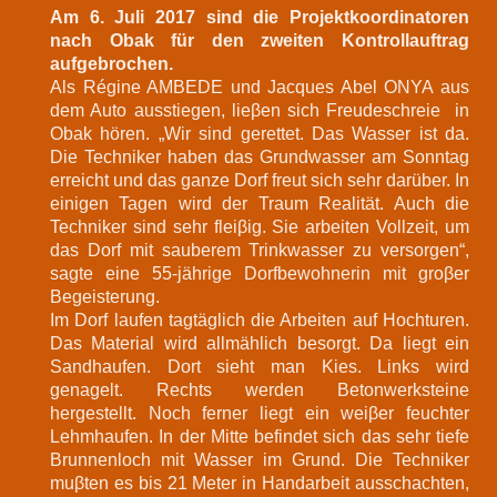
Am 6. Juli 2017 sind die Projektkoordinatoren
nach Obak für den zweiten Kontrollauftrag
aufgebrochen
.
Als Régine AMBEDE und Jacques Abel ONYA aus
dem Auto ausstiegen, lieβen sich Freudeschreie in
Obak hören. „Wir sind gerettet. Das Wasser ist da.
Die Techniker haben das Grundwasser am Sonntag
erreicht und das ganze Dorf freut sich sehr darüber. In
einigen Tagen wird der Traum Realität. Auch die
Techniker sind sehr fleiβig. Sie arbeiten Vollzeit, um
das Dorf mit sauberem Trinkwasser zu versorgen“,
sagte eine 55-jährige Dorfbewohnerin mit groβer
Begeisterung.
Im Dorf laufen tagtäglich die Arbeiten auf Hochturen.
Das Material wird allmählich besorgt. Da liegt ein
Sandhaufen. Dort sieht man Kies. Links wird
genagelt. Rechts werden Betonwerksteine
hergestellt. Noch ferner liegt ein weiβer feuchter
Lehmhaufen. In der Mitte befindet sich das sehr tiefe
Brunnenloch mit Wasser im Grund. Die Techniker
muβten es bis 21 Meter in Handarbeit ausschachten,