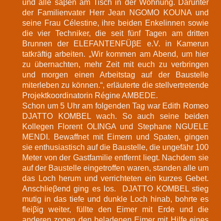
und alle saβen am Tisch in der Wohnung. Darunter
der Familienvater Herr Jean NGOMO KOUNA und
seine Frau Célestine, ihre beiden Enkelinnen sowie
die vier Techniker, die seit fünf Tagen am dritten
Brunnen der ELEFANTENFÜβE e.V. in Kamerun
tatkräftig arbeiten. „Wir kommen am Abend, um hier
zu übernachten, mehr Zeit mit euch zu verbringen
und morgen einen Arbeitstag auf der Baustelle
miterleben zu können.“, erläuterte die stellvertretende
Projektkoordinatorin Régine AMBEDE.
Schon um 5 Uhr am folgenden Tag war Edith Romeo
DJATTO KOMBEL wach. So auch seine beiden
Kollegen Florent OLINGA und Stephane NGUELE
MENDI. Bewaffnet mit Eimern und Spaten, gingen
sie enthusiastisch auf die Baustelle, die ungefähr 100
Meter von der Gastfamilie entfernt liegt. Nachdem sie
auf der Baustelle eingetroffen waren, standen alle um
das Loch herum und verrichteten ein kurzes Gebet.
Anschlieβend ging es los. DJATTO KOMBEL stieg
mutig in das tiefe und dunkle Loch hinab, bohrte es
fleiβig weiter, füllte den Eimer mit Erde und die
anderen zogen den beladenen Eimer mit Hilfe eines