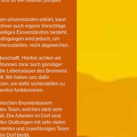
n und so viel Wasser pumpen
en einverstanden erklärt, kann
ohner auch eigene Vorschläge
eitiges Einverständnis besteht,
edingungen wird jedoch, um
herzustellen, nicht abgewichen.
eschafft. Hierbei achten wir
 Brunnen zwar auch günstiger
 die Lebensdauer des Brunnens
t. Wir haben uns dafür
zen, um dafür sicherstellen zu
emlos funktionieren.
runischen Brunnenbauern
ltes Team, welches stets sehr
lt. Die Arbeiten im Dorf sind
efen Grabungen mit sehr vielen
petentes und zuverlässiges Team
im Dorf bleibt.