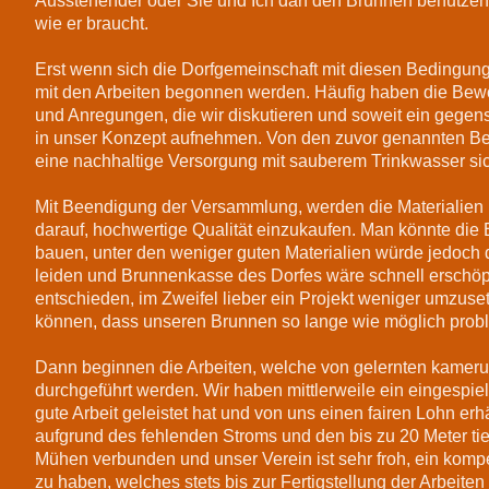
Ausstehender oder Sie und Ich darf den Brunnen benutze
wie er braucht.
Erst wenn sich die Dorfgemeinschaft mit diesen Bedingung
mit den Arbeiten begonnen werden. Häufig haben die Bew
und Anregungen, die wir diskutieren und soweit ein gegens
in unser Konzept aufnehmen. Von den zuvor genannten B
eine nachhaltige Versorgung mit sauberem Trinkwasser sic
Mit Beendigung der Versammlung, werden die Materialien b
darauf, hochwertige Qualität einzukaufen. Man könnte die
bauen, unter den weniger guten Materialien würde jedoch
leiden und Brunnenkasse des Dorfes wäre schnell erschöpf
entschieden, im Zweifel lieber ein Projekt weniger umzuset
können, dass unseren Brunnen so lange wie möglich probl
Dann beginnen die Arbeiten, welche von gelernten kame
durchgeführt werden. Wir haben mittlerweile ein eingespie
gute Arbeit geleistet hat und von uns einen fairen Lohn erhä
aufgrund des fehlenden Stroms und den bis zu 20 Meter ti
Mühen verbunden und unser Verein ist sehr froh, ein kom
zu haben, welches stets bis zur Fertigstellung der Arbeiten 