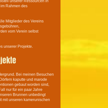
oßteil unserer Ressourcen in
t im Rahmen des
le Mitglieder des Vereins
gsgebühren,
den vom Verein selbst
es unserer Projekte.
jekte
rdergrund. Bei meinen Besuchen
n Dörfern kaputte und marode
ntentionen gebaut worden sind,
l nur für ein paar Jahre
 unseren Brunnen unbedingt
t mit unseren kamerunischen