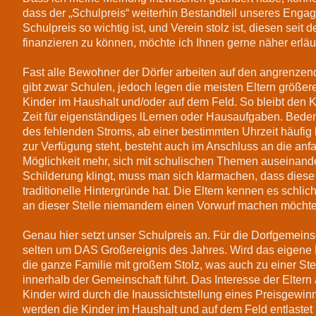
dass der „Schulpreis“ weiterhin Bestandteil unseres Enga
Schulpreis so wichtig ist, und Verein stolz ist, diesen seit 
finanzieren zu können, möchte ich Ihnen gerne näher erläu
Fast alle Bewohner der Dörfer arbeiten auf den angrenze
gibt zwar Schulen, jedoch legen die meisten Eltern größere
Kinder im Haushalt und/oder auf dem Feld. So bleibt den
Zeit für eigenständiges lLernen oder Hausaufgaben. Bede
des fehlenden Stroms, ab einer bestimmten Uhrzeit häufig
zur Verfügung steht, besteht auch im Anschluss an die anf
Möglichkeit mehr, sich mit schulischen Themen auseinande
Schilderung klingt, muss man sich klarmachen, dass diese
traditionelle Hintergründe hat. Die Eltern kennen es schli
an dieser Stelle niemandem einen Vorwurf machen möchte
Genau hier setzt unser Schulpreis an. Für die Dorfgemeinsc
selten um DAS Großereignis des Jahres. Wird das eigene K
die ganze Familie mit großem Stolz, was auch zu einer S
innerhalb der Gemeinschaft führt. Das Interesse der Eltern
Kinder wird durch die Inaussichtstellung eines Preisgewin
werden die Kinder im Haushalt und auf dem Feld entlastet 