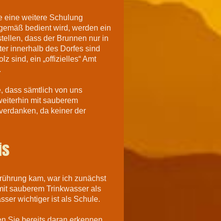
e eine weitere Schulung
gemäß bedient wird, werden ein
stellen, dass der Brunnen nur in
er innerhalb des Dorfes sind
 sind, ein „offizielles“ Amt
.
e, dass sämtlich von uns
weiterhin mit sauberem
verdanken, da keiner der
is
erührung kam, war ich zunächst
 mit sauberem Trinkwasser als
ser wichtiger ist als Schule.
 Sie bereits daran erkennen,