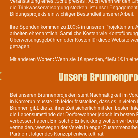
Veranstaltung eines „Schulpreises“. Auch wenn wir den Gr
die Trinkwasserversorgung stecken, ist unser Engagemen
Bildungsprojekts ein wichtiger Bestandteil unserer Arbeit.
Ihre Spenden kommen zu 100% in unseren Projekten an. Al
arbeiten ehrenamtlich.
Sämtliche Kosten wie Kontoführun
Überweisungsgebühren oder Kosten für diese Website wer
getragen.
Mit anderen Worten: Wenn sie 1€ spenden, fließt 1€ in ein
Unsere Brunnenpro
Bei unseren Brunnenprojekten steht Nachhaltigkeit im Vo
in Kamerun musste ich leider feststellen, dass es in viele
Brunnen gibt, die zu ihrer Zeit sicherlich mit den besten I
die Lebensumstände der Dorfbewohner jedoch im besten Fal
verbessert haben. Ein solche Entwicklung wollten wir bei
vermeiden, weswegen der Verein in enger Zusammenarbei
Partnern, folgendes Konzept entwickelt hat: