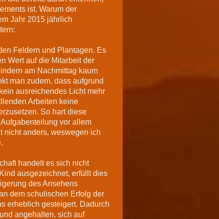
gements ist. Warum der
dem Jahr 2015 jährlich
tern:
nden Feldern und Plantagen. Es
n Wert auf die Mitarbeit der
 Kindern am Nachmittag kaum
nkt man zudem, dass aufgrund
 kein ausreichendes Licht mehr
allenden Arbeiten keine
rzusetzen. So hart diese
 Aufgabenteilung vor allem
cht nicht anders, weswegen ich
.
haft handelt es sich nicht
ind ausgezeichnet, erfüllt dies
teigerung des Ansehens
 an dem schulischen Erfolg der
ns erheblich gesteigert. Dadurch
und angehalten, sich auf